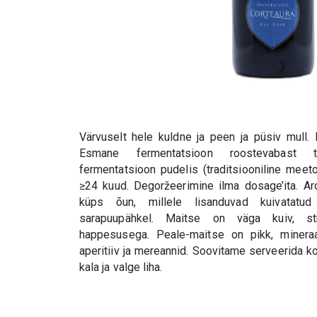
Värvuselt hele kuldne ja peen ja püsiv mull. 
Esmane fermentatsioon roostevabast t
fermentatsioon pudelis (traditsiooniline meet
≥24 kuud. Degoržeerimine ilma dosage’ita. Ar
küps õun, millele lisanduvad kuivatatud
sarapuupähkel. Maitse on väga kuiv, str
happesusega. Peale-maitse on pikk, mineraa
aperitiiv ja mereannid. Soovitame serveerida ko
kala ja valge liha.