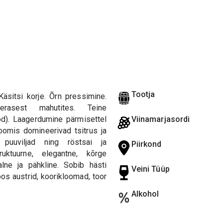
Tootja
Käsitsi korje. Õrn pressimine.
erasest mahutites. Teine
od). Laagerdumine pärmisettel
Viinamarjasordi
oomis domineerivad tsitrus ja
 puuviljad ning röstsai ja
Piirkond
uktuurne, elegantne, kõrge
lne ja pähkline. Sobib hästi
Veini Tüüp
os austrid, koorikloomad, toor
Alkohol