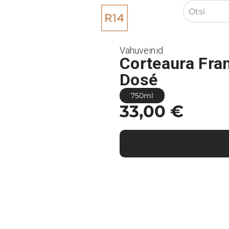
Vahuveinid
Corteaura Fra
Dosé
750ml
33,00
€