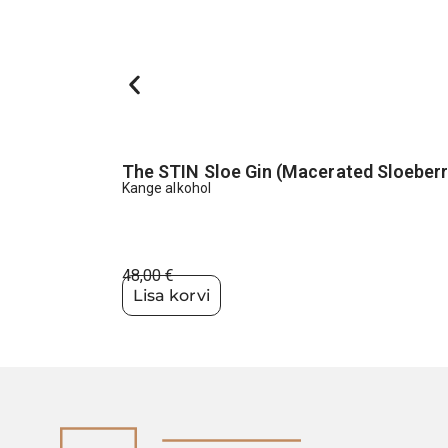
The STIN Sloe Gin (Macerated Sloeberr
Kange alkohol
48,00
€
Lisa korvi